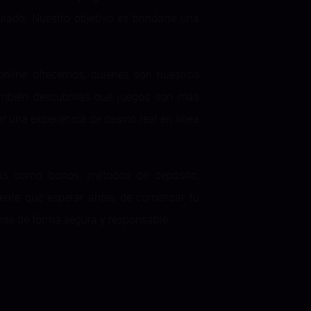
lado. Nuestro objetivo es brindarte una
nline ofrecemos, quiénes son nuestros
ambién descubrirás qué juegos son más
 una experiencia de casino real en línea
as como bonos, métodos de depósito,
mente qué esperar antes de comenzar tu
irse de forma segura y responsable.