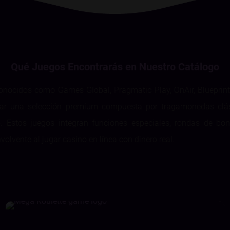
Qué Juegos Encontrarás en Nuestro Catálogo
conocidos como Games Global, Pragmatic Play, OnAir, Blueprint
utar una selección premium compuesta por tragamonedas clásica
 Estos juegos integran funciones especiales, rondas de bono
olvente al jugar casino en línea con dinero real.