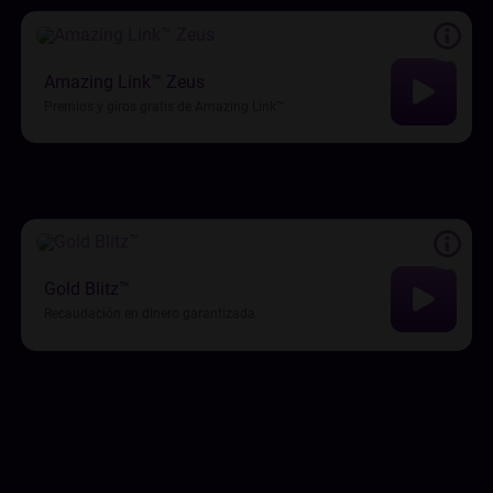
Amazing Link™ Zeus
Premios y giros gratis de Amazing Link™
Gold Blitz™
Recaudación en dinero garantizada