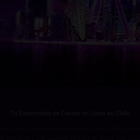
Area Link™ Phoenix
Amazing Link™ Zeus
9 Pots of Gold™
9 Masks of Fire™
Gold Blitz™
Fire and Roses Joker™
9 Pots of Gold™ Roulette
Real™ Blackjack with James
Switch No Commission Baccarat
Premier Blackjack with Side Bets
French Roulette
Ultimate Blackjack with Olivia
Area Link™ Phoenix te ofrece la oportunidad de gir
La tragamonedas con temática de mitología Amaz
Gracias a que ofrece fascinantes funciones como C
Cada giro tiene la posibilidad de obtener 9 símbo
Gold Blitz™ es una combinación de símbolos de 
¿Listo para una escapada y unirte al circo? Con F
Experimenta la emoción de la ruleta 9 Pots of Gol
James te guiará en cada partida, donde podrás hac
Esta es una versión del juego de casino tradiciona
Puedes hacer la apuesta secundaria Perfect Pairs™
Experimenta el cautivador mundo de French Roulet
Ultimate Blackjack with Olivia es un juego donde la 
combinaciones ganadoras, acumular bolas de fue
comunidad de tragamonedas online la función de
Pays y más, este juego no solo se ve genial, sino
ganar el gran premio de 2.000x de Mask Pays. Los
especiales innovadoras. La función Cobro en Dine
¡además de ganar en grande! Sumérgete en un di
de ganar grandes premios. Sumérgete en la divers
Tendrás la opción de doblar la apuesta o dividir 
por la mayoría de las ganancias de la banca. De
cartas que recibes. La apuesta 21+3™ funciona co
interfaz de fácil uso. Disfruta la comodidad de jug
un entorno elegante similar a un casino. Puedes 
lanzan bonos. Puedes activar los Respins, ganar m
respin con su potencial de premios en dinero de 5
juego entretenida e interactiva. 9 Pots of Gold™,
activan los giros gratis de 9 Masks of Fire™, que 
premios en dinero y jackpots, mientras que los sí
giros para descubrir fantásticas ganancias. ¡Inclus
jugando para obtener un Charlie de 6 cartas. Esta
una proporción de 1:1 tanto en las apuestas del 
cartas. Estas dos apuestas laterales se suman a u
móvil mientras tienes la oportunidad de ganar di
analiza las primeras tres cartas del juego. Esta 
funciones de forma simultánea.
carretes con símbolos Wild Amazing y el bono Ze
compatible con computadores y dispositivos móvi
multiplicadores de hasta 3x.
bonificación entre reactivar los Giros Gratis los sú
rueda del jackpot para llevarse a casa premios a
automática si logras mantener seis cartas en tu 
juego tiene una apuesta paralela en la que puede
ocho barajas. Puedes jugar con tres o más manos
por tres cartas iguales. Además, este juego cuenta
premio.
que la suma de una mano estará empatada en las
secundarias con cada una.
Más Juegos de Blackjack
Tu Experiencia de Casino en Línea en Chile
nde vivirás una experiencia de casino en línea con dinero real
s confiables y una excelente variedad de títulos. Aquí podr