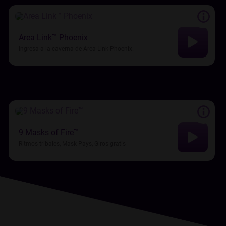
Area Link™ Phoenix
Ingresa a la caverna de Area Link Phoenix.
9 Masks of Fire™
Ritmos tribales, Mask Pays, Giros gratis