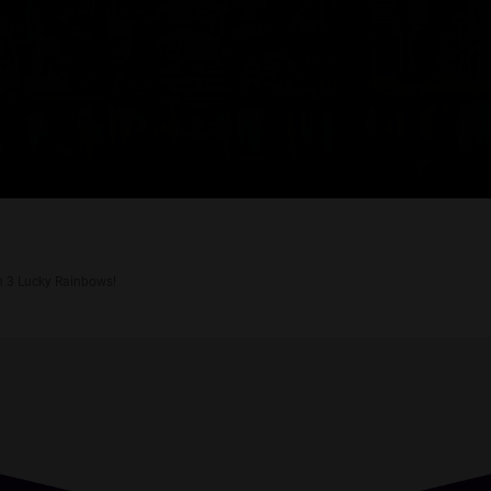
n 3 Lucky Rainbows!