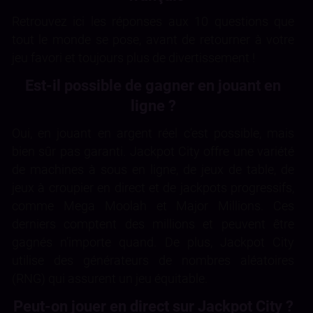
Retrouvez ici les réponses aux 10 questions que
tout le monde se pose, avant de retourner à votre
jeu favori et toujours plus de divertissement !
Est-il possible de gagner en jouant en
ligne ?
Oui, en jouant en argent réel c’est possible, mais
bien sûr pas garanti. Jackpot City offre une variété
de machines à sous en ligne, de jeux de table, de
jeux à croupier en direct et de jackpots progressifs,
comme Mega Moolah et Major Millions. Ces
derniers comptent des millions et peuvent être
gagnés n’importe quand. De plus, Jackpot City
utilise des générateurs de nombres aléatoires
(RNG) qui assurent un jeu équitable.
Peut-on jouer en direct sur Jackpot City ?