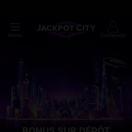
Menu
Connexion
BONUS SUR DÉPÔT