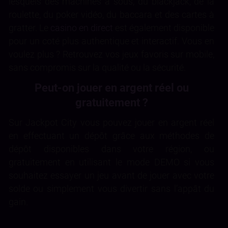
lesquels des machines à sous, du blackjack, de la
roulette, du poker vidéo, du baccara et des cartes à
gratter. Le
casino en direct
est également disponible
pour un coté plus authentique et interactif. Vous en
voulez plus ? Retrouvez vos jeux favoris sur mobile,
sans compromis sur la qualité ou la sécurité.
Peut-on jouer en argent réel ou
gratuitement ?
Sur Jackpot City vous pouvez jouer en argent réel
en effectuant un dépôt grâce aux méthodes de
dépôt disponibles dans votre région, ou
gratuitement en utilisant le mode DEMO si vous
souhaitez essayer un jeu avant de jouer avec votre
solde ou simplement vous divertir sans l’appât du
gain.