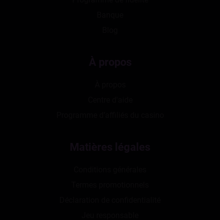
Banque
Blog
À propos
À propos
Centre d'aide
Programme d’affiliés du casino
Matières légales
Conditions générales
Termes promotionnels
Déclaration de confidentialité
Jeu responsable