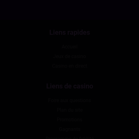
Liens rapides
Accueil
Jeux de casino
Casino en direct
Liens de casino
Foire aux questions
Plan du site
Promotions
Gagnants
Programme de fidélité