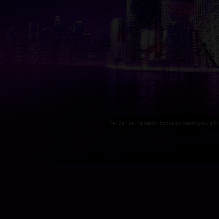
1e / 2e / 3e / 4e dépôt - bonus sur dépôt jusqu'à
$4