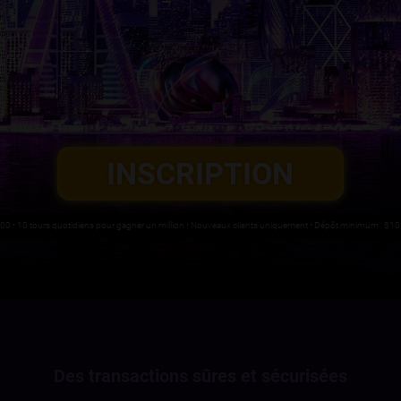
INSCRIPTION
00
• 10 tours quotidiens pour gagner un million • Nouveaux clients uniquement • Dépôt minimum :
$10
Des transactions sûres et sécurisées