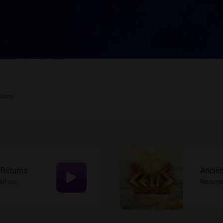
lions.
 Returns
Ancien
ait son
Répondez