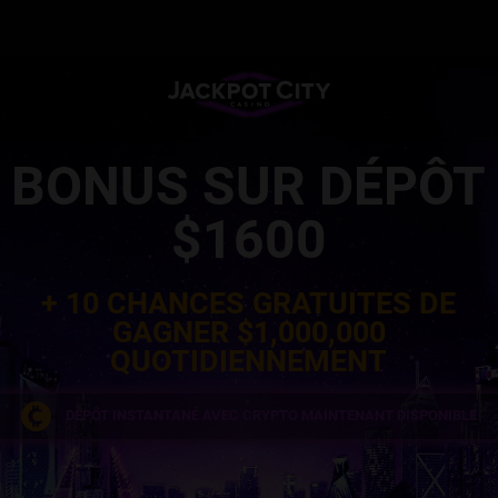
BONUS SUR DÉPÔT
$1600
+ 10 CHANCES GRATUITES DE
GAGNER
$1,000,000
QUOTIDIENNEMENT
DÉPÔT INSTANTANÉ AVEC CRYPTO MAINTENANT DISPONIBLE