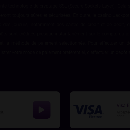
cente technologie de cryptage SSL (Secure Sockets Layer). Cela 
steront toujours sûres et sécurisées. En outre, le casino Jack
s des joueurs, notamment des cartes de crédit et de débit, 
pôts sont crédités presque instantanément sur le compte du jou
et la méthode de paiement sélectionnée. Pour effectuer un dép
trer votre mode de paiement préférentiel, d'effectuer un dépôt e
Visa E
it.
Accepté
débit.