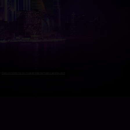
•
Des conditions de mise et des termes s'appliquent