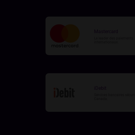
Mastercard
Le leader des paiements
internationaux.
iDebit
Services bancaires sécur
Canada.